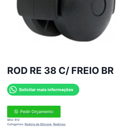
ROD RE 38 C/ FREIO BR
Solicitar mais informações
Pedir Orçamento
SKU:
812
Categorias:
Rodízio de Silicone
,
Rodízios