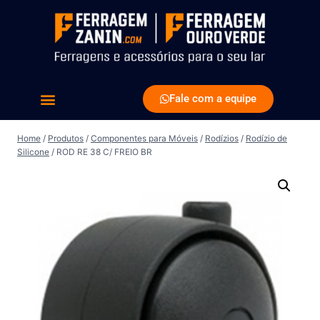
Fale com a equipe
Home
/
Produtos
/
Componentes para Móveis
/
Rodízios
/
Rodízio de
Silicone
/
ROD RE 38 C/ FREIO BR