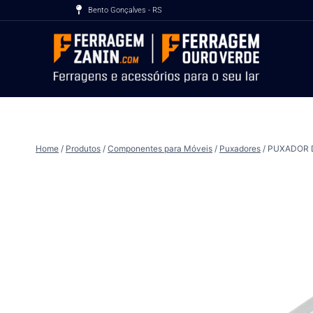
Bento Gonçalves - RS
Home
/
Produtos
/
Componentes para Móveis
/
Puxadores
/
PUXADOR 