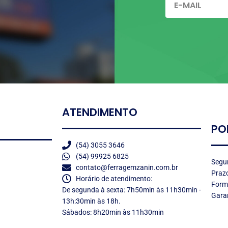
ATENDIMENTO
PO
(54) 3055 3646
(54) 99925 6825
Segu
contato@ferragemzanin.com.br
Prazo
Horário de atendimento:
Form
De segunda à sexta: 7h50min às 11h30min -
Garan
13h:30min às 18h.
Sábados: 8h20min às 11h30min