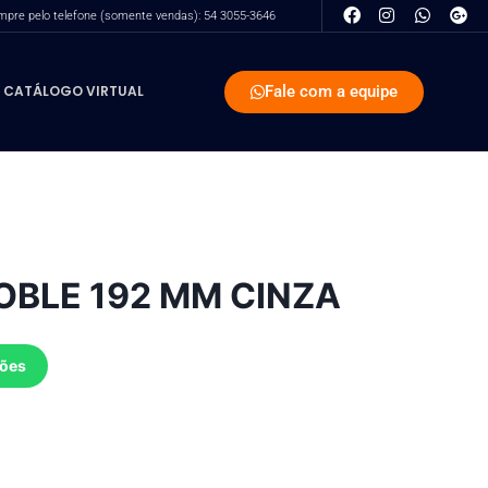
pre pelo telefone (somente vendas): 54 3055-3646
Fale com a equipe
CATÁLOGO VIRTUAL
BLE 192 MM CINZA
ções