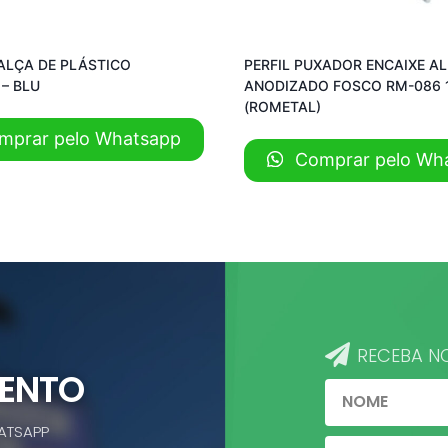
ALÇA DE PLÁSTICO
PERFIL PUXADOR ENCAIXE A
– BLU
ANODIZADO FOSCO RM-086 
(ROMETAL)
prar pelo Whatsapp
Comprar pelo Wh
RECEBA N
MENTO
ATSAPP