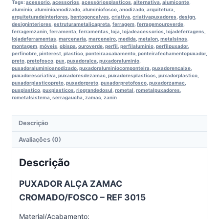
Tags:
acessorio
,
acessorios
,
acessóriosplasticos
,
alternativa
,
alumiconte
,
aluminio
,
aluminioanodizado
,
aluminiofosco
,
anodizado
,
arquitetura
,
arquiteturadeinteriores
,
bentogoncalves
,
criativa
,
criativapuxadores
,
design
,
designinteriores
,
estruturametalicapreta
,
ferragem
,
ferragemouroverde
,
ferragemzanin
,
ferramenta
,
ferramentas
,
loja
,
lojadeacessorios
,
lojadeferragens
,
lojadeferramentas
,
marcenaria
,
marceneiro
,
medida
,
metalon
,
metalsinos
,
montagem
,
móveis
,
obispa
,
ouroverde
,
perfil
,
perfilaluminio
,
perfilpuxador
,
perfinobre
,
pinterest
,
plastico
,
ponteiraacabamento
,
ponteirafechamentopuxador
,
preto
,
pretofosco
,
pux
,
puxadoralca
,
puxadoraluminio
,
puxadoraluminioanodizado
,
puxadoraluminiocomponteira
,
puxadorencaixe
,
puxadorescriativa
,
puxadoresdezamac
,
puxadoresplasticos
,
puxadorplastico
,
puxadorplasticopreto
,
puxadorpreto
,
puxadorpretofosco
,
puxadorzamac
,
puxplastico
,
puxplasticos
,
riograndedosul
,
rometal
,
rometalpuxadores
,
rometalsistema
,
serragaucha
,
zamac
,
zanin
Descrição
Avaliações (0)
Descrição
PUXADOR ALÇA ZAMAC
CROMADO/FOSCO – REF 3015
Material/Acabamento: