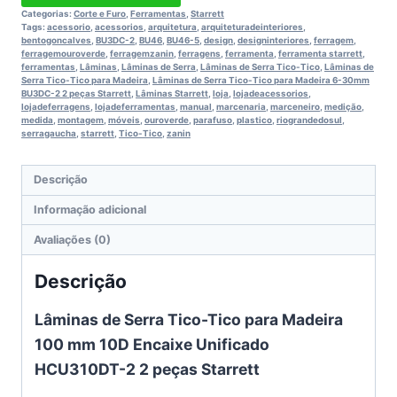
Categorias:
Corte e Furo
,
Ferramentas
,
Starrett
Tags:
acessorio
,
acessorios
,
arquitetura
,
arquiteturadeinteriores
,
bentogoncalves
,
BU3DC-2
,
BU46
,
BU46-5
,
design
,
designinteriores
,
ferragem
,
ferragemouroverde
,
ferragemzanin
,
ferragens
,
ferramenta
,
ferramenta starrett
,
ferramentas
,
Lâminas
,
Lâminas de Serra
,
Lâminas de Serra Tico-Tico
,
Lâminas de
Serra Tico-Tico para Madeira
,
Lâminas de Serra Tico-Tico para Madeira 6-30mm
BU3DC-2 2 peças Starrett
,
Lâminas Starrett
,
loja
,
lojadeacessorios
,
lojadeferragens
,
lojadeferramentas
,
manual
,
marcenaria
,
marceneiro
,
medição
,
medida
,
montagem
,
móveis
,
ouroverde
,
parafuso
,
plastico
,
riograndedosul
,
serragaucha
,
starrett
,
Tico-Tico
,
zanin
Descrição
Informação adicional
Avaliações (0)
Descrição
Lâminas de Serra Tico-Tico para Madeira
100 mm 10D Encaixe Unificado
HCU310DT-2 2 peças Starrett