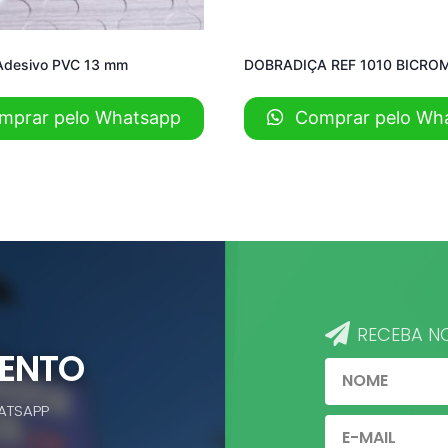
Adesivo PVC 13 mm
DOBRADIÇA REF 1010 BICRO
prar pelo Whatsapp
Comprar pelo Wh
RECEBA N
MENTO
ATSAPP