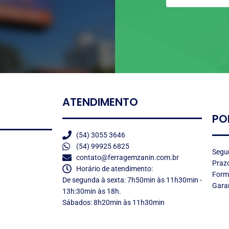
ATENDIMENTO
PO
(54) 3055 3646
(54) 99925 6825
Segu
contato@ferragemzanin.com.br
Prazo
Horário de atendimento:
Form
De segunda à sexta: 7h50min às 11h30min -
Garan
13h:30min às 18h.
Sábados: 8h20min às 11h30min