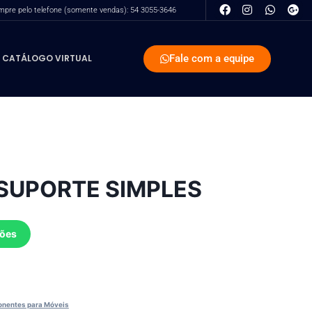
pre pelo telefone (somente vendas): 54 3055-3646
Fale com a equipe
CATÁLOGO VIRTUAL
SUPORTE SIMPLES
ções
nentes para Móveis