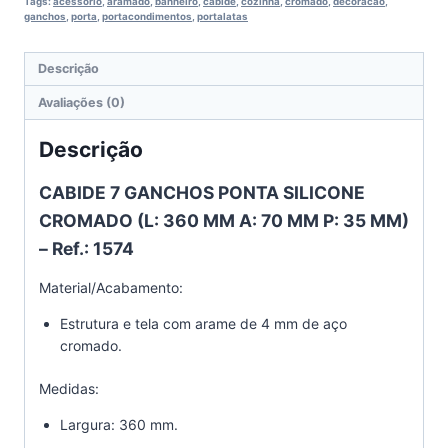
Tags:
acessorio
,
aramado
,
banheiro
,
cabide
,
cozinha
,
cromado
,
decoracao
,
ganchos
,
porta
,
portacondimentos
,
portalatas
Descrição
Avaliações (0)
Descrição
CABIDE 7 GANCHOS PONTA SILICONE
CROMADO (L: 360 MM A: 70 MM P: 35 MM)
– Ref.: 1574
Material/Acabamento:
Estrutura e tela com arame de 4 mm de aço
cromado.
Medidas:
Largura: 360 mm.