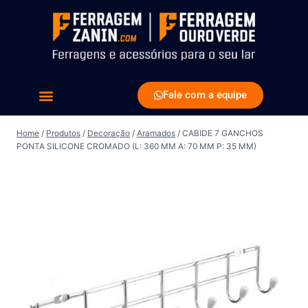
Fale com a equipe
CATÁLOGO VIRTUAL
Home
/
Produtos
/
Decoração
/
Aramados
/
CABIDE 7 GANCHOS
PONTA SILICONE CROMADO (L: 360 MM A: 70 MM P: 35 MM)