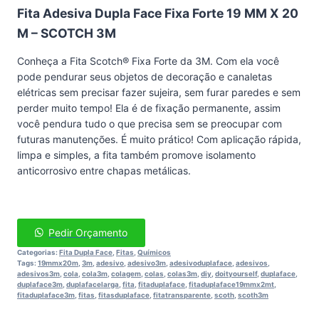
Fita Adesiva Dupla Face Fixa Forte 19 MM X 20
M – SCOTCH 3M
Conheça a Fita Scotch® Fixa Forte da 3M. Com ela você
pode pendurar seus objetos de decoração e canaletas
elétricas sem precisar fazer sujeira, sem furar paredes e sem
perder muito tempo! Ela é de fixação permanente, assim
você pendura tudo o que precisa sem se preocupar com
futuras manutenções. É muito prático! Com aplicação rápida,
limpa e simples, a fita também promove isolamento
anticorrosivo entre chapas metálicas.
Pedir Orçamento
Categorias:
Fita Dupla Face
,
Fitas
,
Químicos
Tags:
19mmx20m
,
3m
,
adesivo
,
adesivo3m
,
adesivoduplaface
,
adesivos
,
adesivos3m
,
cola
,
cola3m
,
colagem
,
colas
,
colas3m
,
diy
,
doityourself
,
duplaface
,
duplaface3m
,
duplafacelarga
,
fita
,
fitaduplaface
,
fitaduplaface19mmx2mt
,
fitaduplaface3m
,
fitas
,
fitasduplaface
,
fitatransparente
,
scoth
,
scoth3m