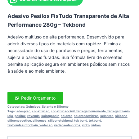
Adesivo Pesilox FixTudo Transparente de Alta
Performance 280g – Tekbond
Adesivo multiuso de alta performance. Desenvolvido para
aderir diversos tipos de materiais com rapidez. Elimina a
necessidade do uso de parafusos e pregos, ferramentas,
sujeira e paredes furadas. Sua fórmula livre de solventes
permite aplicação segura em ambientes públicos sem riscos
à saúde e ao meio ambiente.
Pedir Orçamento
Categorias:
Químicos
,
Selante e Silicone
Tags:
adesplac
,
construcao
,
construcaocivil
,
ferragemouroverde
,
ferragemzanin
,
loja
,
pesilox
,
revenda
,
saintgobain
,
selante
,
selantedevidros
,
selantes
,
silicone
,
siliconeacetico
,
silicones
,
siliconetekbond
,
tek bond
,
tekbond
,
tekbondsaintgobain
,
vedacao
,
vedacaodevidros
,
vidro
,
vidros