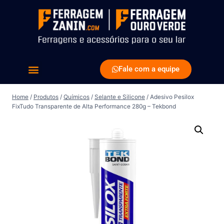
Fale com a equipe
Home
/
Produtos
/
Químicos
/
Selante e Silicone
/
Adesivo Pesilox
FixTudo Transparente de Alta Performance 280g – Tekbond